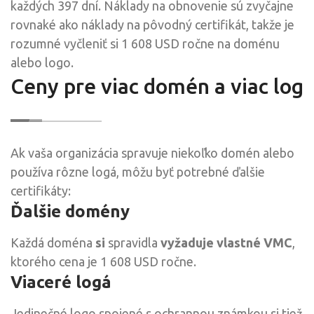
každých 397 dní. Náklady na obnovenie sú zvyčajne
rovnaké ako náklady na pôvodný certifikát, takže je
rozumné vyčleniť si 1 608 USD ročne na doménu
alebo logo.
Ceny pre viac domén a viac log
Ak vaša organizácia spravuje niekoľko domén alebo
používa rôzne logá, môžu byť potrebné ďalšie
certifikáty:
Ďalšie domény
Každá doména
si
spravidla
vyžaduje vlastné VMC
,
ktorého cena je 1 608 USD ročne.
Viaceré logá
Jedinečné logo spojené s ochrannou známkou si tiež