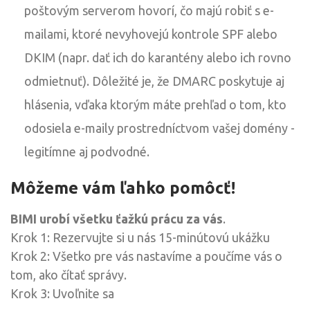
poštovým serverom hovorí, čo majú robiť s e-
mailami, ktoré nevyhovejú kontrole SPF alebo
DKIM (napr. dať ich do karantény alebo ich rovno
odmietnuť). Dôležité je, že DMARC poskytuje aj
hlásenia, vďaka ktorým máte prehľad o tom, kto
odosiela e-maily prostredníctvom vašej domény -
legitímne aj podvodné.
Môžeme vám ľahko pomôcť!
BIMI urobí všetku ťažkú prácu za vás
.
Krok 1: Rezervujte si u nás 15-minútovú ukážku
Krok 2: Všetko pre vás nastavíme a poučíme vás o
tom, ako čítať správy.
Krok 3: Uvoľnite sa