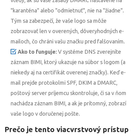
"karanténa" alebo "odmietnuť", nie na "žiadne".
Tým sa zabezpečí, že vaše logo sa môže
zobrazovať len v overených, dôveryhodných e-
mailoch, čo chráni vašu značku pred falšovaním.
Ako to funguje:
V systéme DNS zverejníte
záznam BIMI, ktorý ukazuje na súbor s logom (a
niekedy aj na certifikát overenej značky). Keď e-
mail prejde protokolmi SPF, DKIM a DMARC,
poštový server príjemcu skontroluje, či sa v ňom
nachádza záznam BIMI, a ak je prítomný, zobrazí
vaše logo v doručenej pošte.
Prečo je tento viacvrstvový prístup