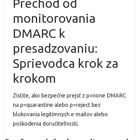
Prechod od
monitorovania
DMARC k
presadzovaniu:
Sprievodca krok za
krokom
Zistite, ako bezpečne prejsť z p=none DMARC
na p=quarantine alebo p=reject bez
blokovania legitímnych e-mailov alebo
poškodenia doručiteľnosti.