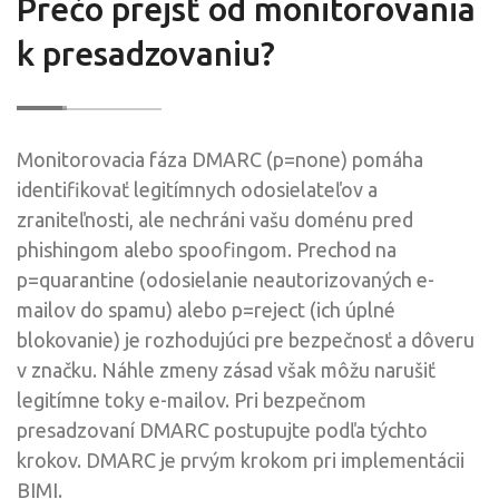
Prečo prejsť od monitorovania
k presadzovaniu?
Monitorovacia fáza DMARC (p=none) pomáha
identifikovať legitímnych odosielateľov a
zraniteľnosti, ale nechráni vašu doménu pred
phishingom alebo spoofingom. Prechod na
p=quarantine (odosielanie neautorizovaných e-
mailov do spamu) alebo p=reject (ich úplné
blokovanie) je rozhodujúci pre bezpečnosť a dôveru
v značku. Náhle zmeny zásad však môžu narušiť
legitímne toky e-mailov. Pri bezpečnom
presadzovaní DMARC postupujte podľa týchto
krokov. DMARC je prvým krokom pri implementácii
BIMI.