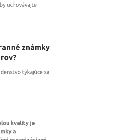
by uchovávajte
chranné známky
erov?
adenstvo týkajúce sa
ou kvality je
ámky a
ými organizáciami.