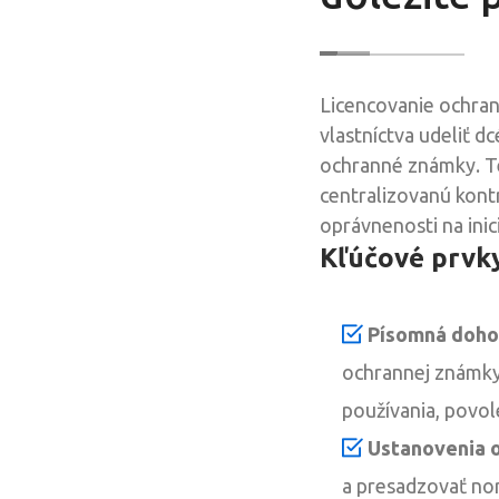
Licencovanie ochra
vlastníctva udeliť 
ochranné známky. Te
centralizovanú kontr
oprávnenosti na inic
Kľúčové prvk
Písomná doho
ochrannej známky
používania, povol
Ustanovenia o
a presadzovať nor