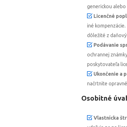
generickou alebo
Licenčné popl
iné kompenzácie.
dôležité z daňový
Podávanie spr
ochrannej známky 
poskytovateľa lic
Ukončenie a p
načrtnite opravné
Osobitné úva
Vlastnícka štr