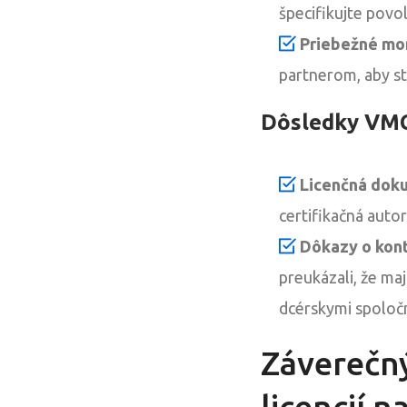
špecifikujte povol
Priebežné mo
partnerom, aby st
Dôsledky VMC
Licenčná dok
certifikačná auto
Dôkazy o kont
preukázali, že ma
dcérskymi spoloč
Záverečn
licencií 