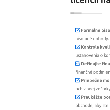
Formálne pís
písomné dohody.
Kontrola kval
ustanovenia o kon
Definujte fin
finančné podmienk
Priebežné mon
ochrannej známky 
Preukážte pou
obchode, aby ste z