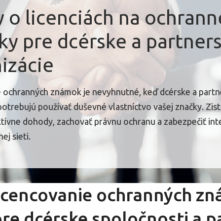
 o licenciách na ochrann
y pre dcérske a partner
izácie
e ochranných známok je nevyhnutné, keď dcérske a partn
potrebujú používať duševné vlastníctvo vašej značky. Zist
ktívne dohody, zachovať právnu ochranu a zabezpečiť int
ej sieti.
licencovanie ochranných z
pre dcérske spoločnosti a 