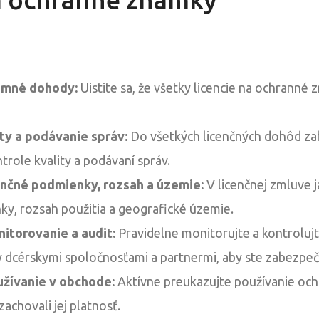
omné dohody:
Uistite sa, že všetky licencie na ochranné
ity a podávanie správ:
Do všetkých licenčných dohôd za
trole kvality a podávaní správ.
ančné podmienky, rozsah a územie:
V licenčnej zmluve j
y, rozsah použitia a geografické územie.
itorovanie a audit:
Pravidelne monitorujte a kontroluj
dcérskymi spoločnosťami a partnermi, aby ste zabezpečil
žívanie v obchode:
Aktívne preukazujte používanie oc
achovali jej platnosť.