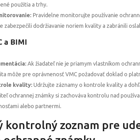
ené použitia a trhy.
nitorovanie:
Pravidelne monitorujte používanie ochran
e zabezpečili dodržiavanie noriem kvality a zabránili osl
 a BIMI
umentácia:
Ak žiadateľ nie je priamym vlastníkom ochran
rita môže pre oprávnenosť VMC požadovať doklad o platnej
role kvality:
Udržujte záznamy o kontrole kvality a dohľ
jiteľ ochrannej známky si zachováva kontrolu nad použív
nosťami alebo partnermi.
ý kontrolný zoznam pre ud
na ochranné známky