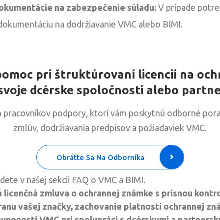
dokumentácie na zabezpečenie súladu:
V prípade potre
dokumentáciu na dodržiavanie VMC alebo BIMI.
omoc pri štruktúrovaní licencií na o
svoje dcérske spoločnosti alebo partn
h pracovníkov podpory, ktorí vám poskytnú odborné por
zmlúv, dodržiavania predpisov a požiadaviek VMC.
Obráťte Sa Na Odborníka
dete v našej sekcii FAQ o VMC a BIMI.
licenčná zmluva o ochrannej známke s prísnou kontrol
anu vašej značky, zachovanie platnosti ochrannej zn
nenosti VMC pri spolupráci s dcérskymi a partnersk