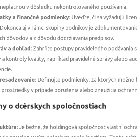
 neplatnou v dôsledku nekontrolovaného používania.
atky a finančné podmienky:
Uveďte, či sa vyžadujú lice
 Dokonca aj v rámci skupiny podnikov je zdokumentovani
ch dôvodov a z dôvodu dodržiavania predpisov.
áv a dohľad:
Zahrňte postupy pravidelného podávania s
a kontroly kvality, napríklad pravidelné správy alebo aud
encie.
resadzovanie:
Definujte podmienky, za ktorých možno li
 prostriedky v prípade porušenia alebo zneužitia ochran
hy o dcérskych spoločnostiach
uktúra:
Je bežné, že holdingová spoločnosť vlastní och