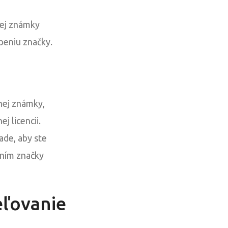
nej známky
abeniu značky.
nej známky,
 licencii.
ade, aby ste
aním značky
eľovanie