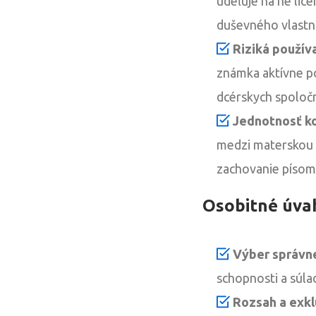
udeľuje na ne lic
duševného vlastní
Riziká použív
známka aktívne po
dcérskych spoločn
Jednotnosť ko
medzi materskou 
zachovanie písom
Osobitné úvah
Výber správn
schopnosti a súla
Rozsah a exkl