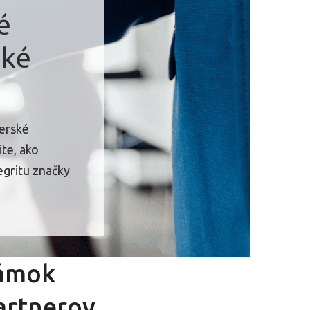
é
ské
erské
ite, ako
egritu značky
námok
partnerov