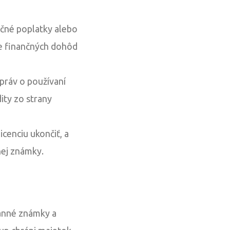
nčné poplatky alebo
e finančných dohôd
práv o používaní
ity zo strany
cenciu ukončiť, a
nej známky.
ranné známky a