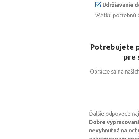
Udržiavanie 
všetku potrebnú 
Potrebujete p
pre 
Obráťte sa na našic
Ďalšie odpovede náj
Dobre vypracovaná 
nevyhnutná na ochr
zabezpečenie opráv