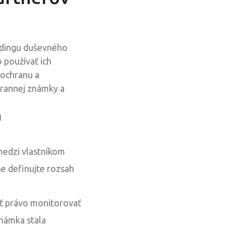
ldingu duševného
 používať ich
 ochranu a
hrannej známky a
u
medzi vlastníkom
e definujte rozsah
ať právo monitorovať
námka stala