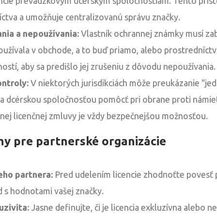
encie prevádzkovým dcérskym spoločnostiam. Tento príst
ctva a umožňuje centralizovanú správu značky.
ania a nepoužívania:
Vlastník ochrannej známky musí zab
užívala v obchode, a to buď priamo, alebo prostredníct
ostí, aby sa predišlo jej zrušeniu z dôvodu nepoužívania.
ntroly:
V niektorých jurisdikciách môže preukázanie "je
a dcérskou spoločnosťou pomôcť pri obrane proti námie
nej licenčnej zmluvy je vždy bezpečnejšou možnosťou.
y pre partnerské organizácie
eho partnera:
Pred udelením licencie zhodnoťte povesť 
d s hodnotami vašej značky.
uzivita:
Jasne definujte, či je licencia exkluzívna alebo n