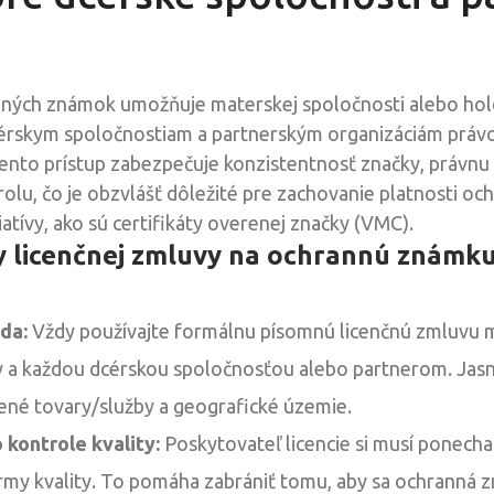
nných známok umožňuje materskej spoločnosti alebo ho
dcérskym spoločnostiam a partnerským organizáciám právo
nto prístup zabezpečuje konzistentnosť značky, právnu
olu, čo je obzvlášť dôležité pre zachovanie platnosti oc
iatívy, ako sú certifikáty overenej značky (VMC).
y licenčnej zmluvy na ochrannú známk
da:
Vždy používajte formálnu písomnú licenčnú zmluvu 
 a každou dcérskou spoločnosťou alebo partnerom. Jasn
ené tovary/služby a geografické územie.
 kontrole kvality:
Poskytovateľ licencie si musí ponech
my kvality. To pomáha zabrániť tomu, aby sa ochranná z