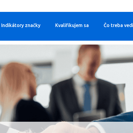
Indikátory značky
Kvalifikujem sa
Čo treba ved