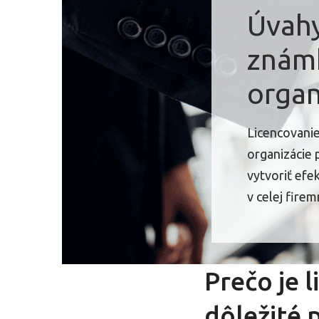
Úvahy
známk
organ
Licencovani
organizácie 
vytvoriť efe
v celej firemn
Prečo je 
dôležité 