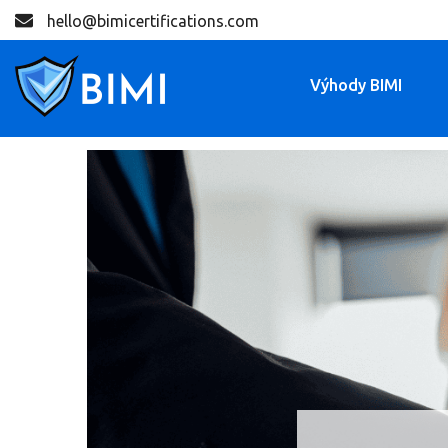
hello@bimicertifications.com
Výhody BIMI