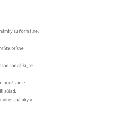
 známky sú formálne,
hrňte prísne
asne špecifikujte
te používanie
i súlad.
hrannej známky v