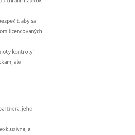
up chráni majetok
ezpečiť, aby sa
vom licencovaných
dnoty kontroly"
tkam, ale
partnera, jeho
eexkluzívna, a