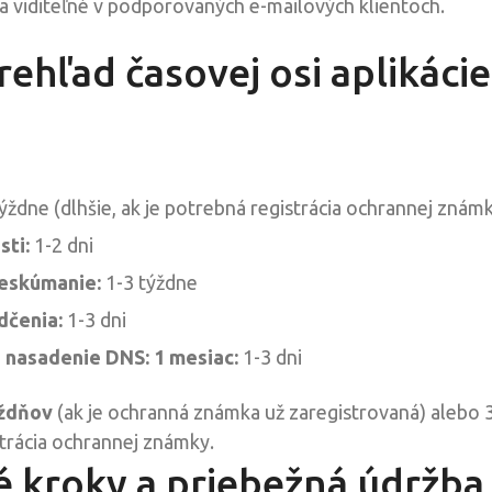
 viditeľné v podporovaných e-mailových klientoch.
rehľad časovej osi aplikác
ýždne (dlhšie, ak je potrebná registrácia ochrannej znám
sti:
1-2 dni
reskúmanie:
1-3 týždne
dčenia:
1-3 dni
a nasadenie DNS: 1 mesiac:
1-3 dni
ýždňov
(ak je ochranná známka už zaregistrovaná) alebo 3
trácia ochrannej známky.
 kroky a priebežná údržba