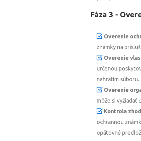
Fáza 3 - Over
Overenie och
známky na prísluš
Overenie vlas
určenou poskytov
nahratím súboru.
Overenie orga
môže si vyžiadať 
Kontrola zhod
ochrannou známkou
opätovné predlož