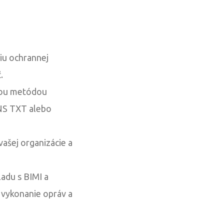
ciu ochrannej
.
nou metódou
NS TXT alebo
vašej organizácie a
adu s BIMI a
 vykonanie opráv a