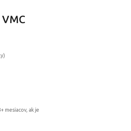
ie VMC
ky)
+ mesiacov, ak je