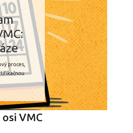
ram
 VMC:
fáze
ový proces,
rtifikačnou
j osi VMC