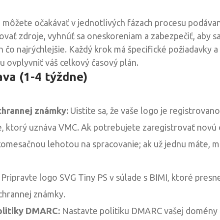
môžete očakávať v jednotlivých fázach procesu podávan
ať zdroje, vyhnúť sa oneskoreniam a zabezpečiť, aby sa
h čo najrýchlejšie. Každý krok má špecifické požiadavky a
u ovplyvniť váš celkový časový plán.
ava (1-4 týždne)
chrannej známky:
Uistite sa, že vaše logo je registrova
, ktorý uznáva VMC. Ak potrebujete zaregistrovať novú
ľkomesačnou lehotou na spracovanie; ak už jednu máte, 
Pripravte logo SVG Tiny PS v súlade s BIMI, ktoré pres
ochrannej známky.
olitiky DMARC:
Nastavte politiku DMARC vašej domény 