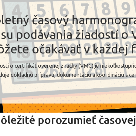
letný časový harmonog
su podávania žiadostí o
žete očakávať v každej 
osti o certifikát overenej značky (VMC) je niekoľkostupň
aduje dôkladnú prípravu, dokumentáciu a koordináciu s ce
dôležité porozumieť časove