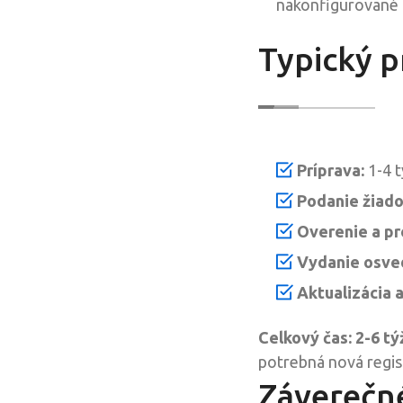
nakonfigurované a
Typický p
Príprava:
1-4 t
Podanie žiado
Overenie a p
Vydanie osve
Aktualizácia 
Celkový čas: 2-6 t
potrebná nová regis
Záverečné