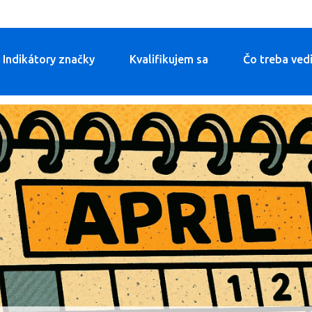
Indikátory značky
Kvalifikujem sa
Čo treba ved