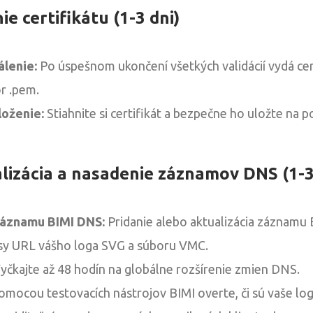
ie certifikátu (1-3 dni)
lenie:
Po úspešnom ukončení všetkých validácií vydá cer
r .pem.
loženie:
Stiahnite si certifikát a bezpečne ho uložte na po
alizácia a nasadenie záznamov DNS (1-3
záznamu BIMI DNS:
Pridanie alebo aktualizácia záznamu
y URL vášho loga SVG a súboru VMC.
yčkajte až 48 hodín na globálne rozšírenie zmien DNS.
mocou testovacích nástrojov BIMI overte, či sú vaše l