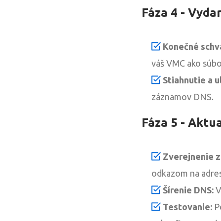
Fáza 4 - Vydan
Konečné schvá
váš VMC ako súbo
Stiahnutie a u
záznamov DNS.
Fáza 5 - Aktu
Zverejnenie 
odkazom na adres
Šírenie DNS:
V
Testovanie:
Po