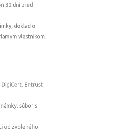
oň 30 dní pred
ámky, doklad o
priamym vlastníkom
 DigiCert, Entrust
 známky, súbor s
sti od zvoleného