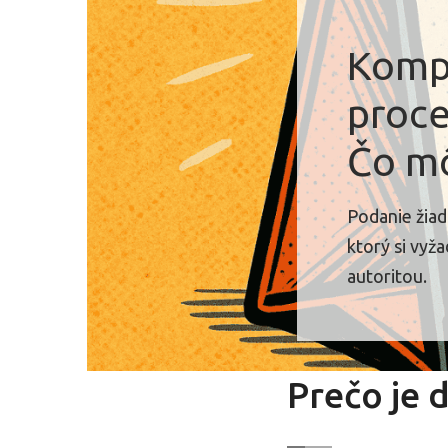
Komp
proce
Čo mô
Podanie žiad
ktorý si vyž
autoritou.
Prečo je 