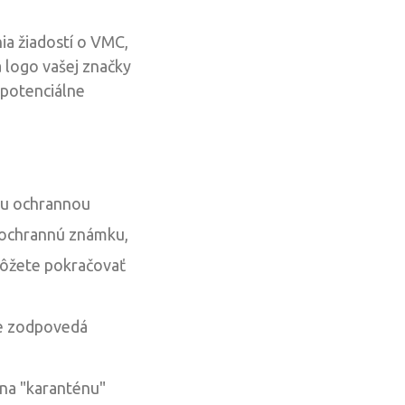
ia žiadostí o VMC,
 logo vašej značky
 potenciálne
nou ochrannou
 ochrannú známku,
môžete pokračovať
ne zodpovedá
na "karanténu"