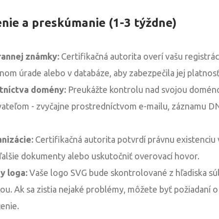
enie a preskúmanie (1-3 týždne)
rannej známky:
Certifikačná autorita overí vašu registrá
nom úrade alebo v databáze, aby zabezpečila jej platnosť
tníctva domény:
Preukážte kontrolu nad svojou domé
ateľom - zvyčajne prostredníctvom e-mailu, záznamu D
nizácie:
Certifikačná autorita potvrdí právnu existenciu 
ďalšie dokumenty alebo uskutočniť overovací hovor.
y loga:
Vaše logo SVG bude skontrolované z hľadiska súl
. Ak sa zistia nejaké problémy, môžete byť požiadaní o
enie.