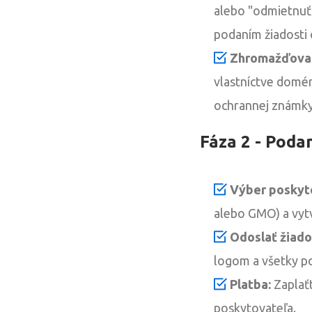
alebo "odmietnuť"
podaním žiadosti
Zhromažďovan
vlastníctve domén
ochrannej známky
Fáza 2 - Podan
Výber poskyt
alebo GMO) a vytvo
Odoslať žiado
logom a všetky 
Platba:
Zaplaťt
poskytovateľa.